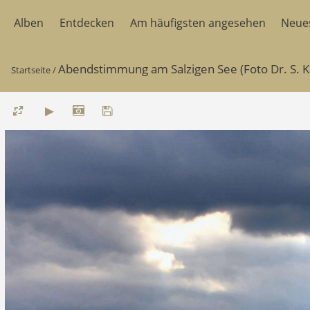
Alben
Entdecken
Am häufigsten angesehen
Neue
Abendstimmung am Salzigen See (Foto Dr. S. K
Startseite
/