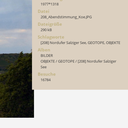
1977*1318
Datei
208_Abendstimmung_Koe.JPG
Dateigröße
290 kB
Schlagworte
[208] Nordufer Salziger See
,
GEOTOPE
,
OBJEKTE
Alben
BILDER
OBJEKTE
/
GEOTOPE
/
[208] Nordufer Salziger
See
Besuche
16784