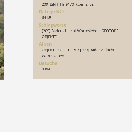
209_Bild1_Hi_9170_koenig.jpg
Dateigröße
64 kB
Schlagworte
[209] Baderschlucht Wormsleben
,
GEOTOPE
,
OBJEKTE
Alben
OBJEKTE
/
GEOTOPE
/
[209] Baderschlucht
Wormsleben
Besuche
4394