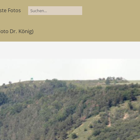
ste Fotos
to Dr. König)