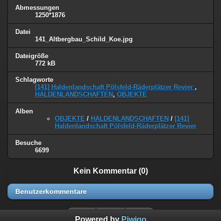
Abmessungen
1250*1876
Datei
141_Altbergbau_Schild_Koe.jpg
Dateigröße
772 kB
Schlagworte
[141] Haldenlandschaft Pölsfeld-Räderplätzer Revier
,
HALDENLANDSCHAFTEN
,
OBJEKTE
Alben
OBJEKTE
/
HALDENLANDSCHAFTEN
/
[141]
Haldenlandschaft Pölsfeld-Räderplätzer Revier
Besuche
6699
Kein Kommentar (0)
Benutzerkommentare
Powered by
Piwigo