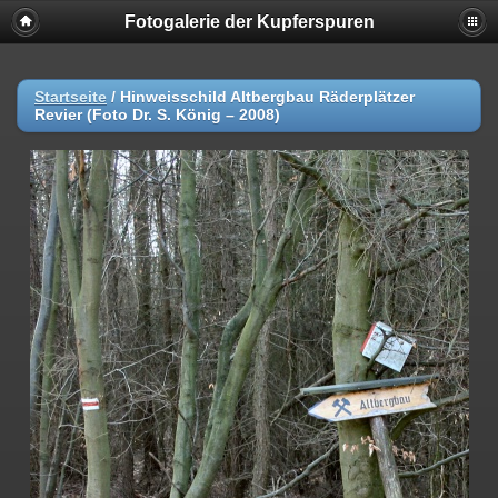
Fotogalerie der Kupferspuren
Startseite
/
Hinweisschild Altbergbau Räderplätzer
Revier (Foto Dr. S. König – 2008)