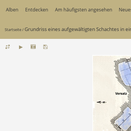
Alben
Entdecken
Am häufigsten angesehen
Neue
Grundriss eines aufgewältigten Schachtes in ei
Startseite
/