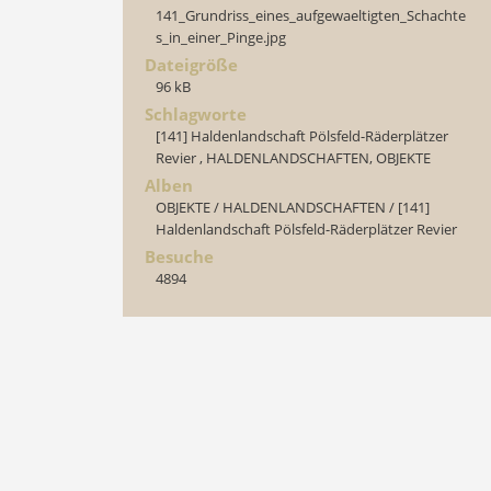
141_Grundriss_eines_aufgewaeltigten_Schachte
s_in_einer_Pinge.jpg
Dateigröße
96 kB
Schlagworte
[141] Haldenlandschaft Pölsfeld-Räderplätzer
Revier
,
HALDENLANDSCHAFTEN
,
OBJEKTE
Alben
OBJEKTE
/
HALDENLANDSCHAFTEN
/
[141]
Haldenlandschaft Pölsfeld-Räderplätzer Revier
Besuche
4894