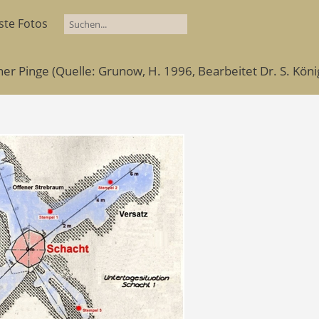
ste Fotos
ner Pinge (Quelle: Grunow, H. 1996, Bearbeitet Dr. S. Köni