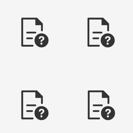
erdeborner stollen
faulenseer stollen
jacob adolph stollen
jacob stollen