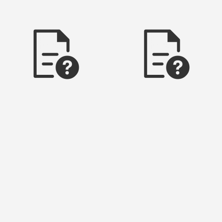
glückaufer stollen
hundek pfer stollen
neckendorfer stollen
ri dorfer stollen