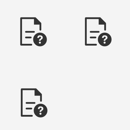
hoheiter stollen
froschm hlenstollen
johann friedrich stollen
krugstollen