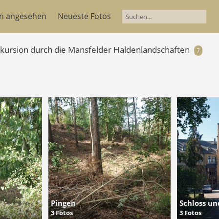
en angesehen
Neueste Fotos
xkursion durch die Mansfelder Haldenlandschaften
7
Pingen
Schloss u
3 Fotos
3 Fotos