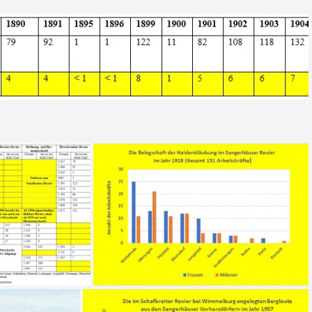
Tab 4a Sgh. Bergleurteim Schafbreiter Rev
Tab 3 Bergleute aus den Sgh Vorharzd