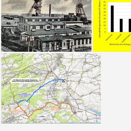
Tab 4 Sgh. Bergleurteim Schafbreiter Rev
Abb. 8 Ansichtskarte vom Hermannschacht