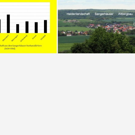
Tab 1
Abb. 9 Wohnorte der Bergleute aus den SGH-Vhd im Hermannschacht im Jahr 1917
Abb. 1 Blick auf Lenge