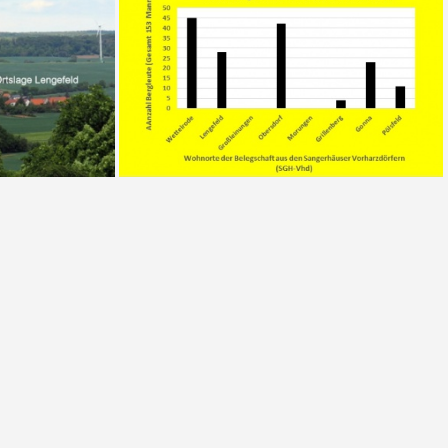
Tab 2 Übersicht der angelegten Bergleute
Abb. 10 Die Wohnorte der Belegschaft des Sangerhäuser Kläubebetriebes
feld
Abb. 7 Die Wohnorte