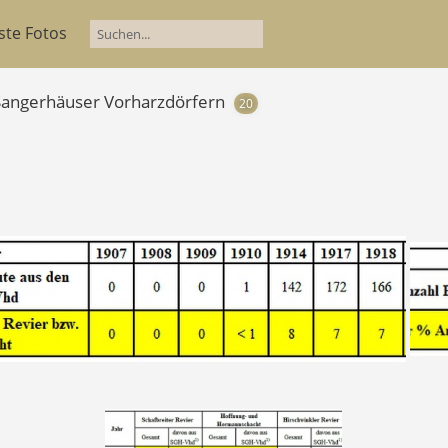
ste Fotos
 Sangerhäuser Vorharzdörfern
20