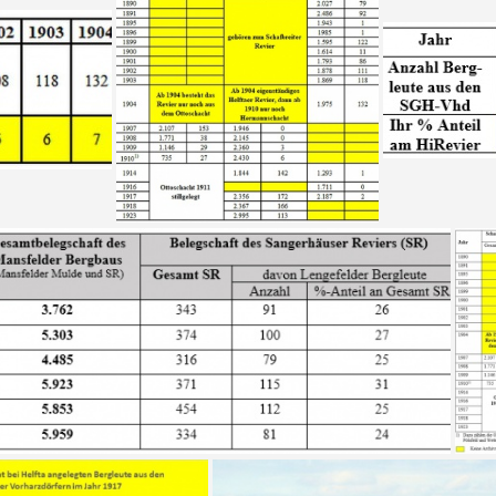
Tab. 5a Die Bergleute (SGH-Vhd) im Helftaer
tab2a