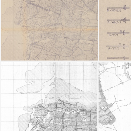
Grubenriss Mansfelder Mulde - Übersicht plus Openstreet
Blattübersicht 
Leimbach ohne Rand