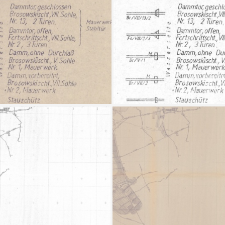
Tagerisse sw
Grubenriss Mansfelder Mulde - Übersicht
Legende
Legende sw