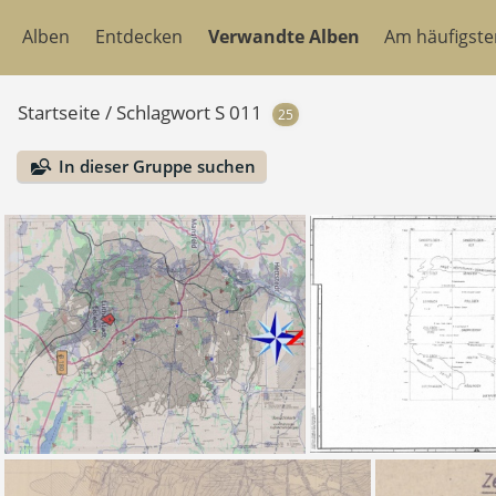
Alben
Entdecken
Verwandte Alben
Am häufigst
Startseite
/
Schlagwort
S 011
25
In dieser Gruppe suchen