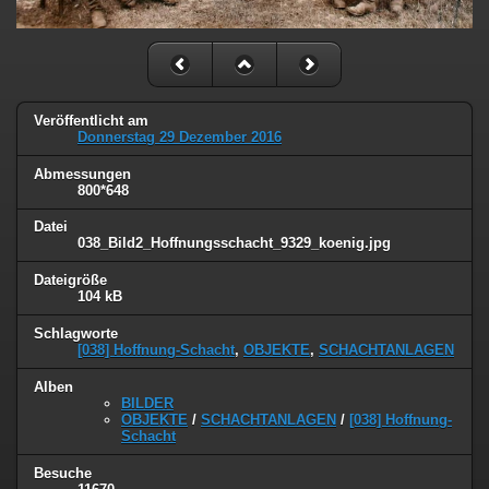
Veröffentlicht am
Donnerstag 29 Dezember 2016
Abmessungen
800*648
Datei
038_Bild2_Hoffnungsschacht_9329_koenig.jpg
Dateigröße
104 kB
Schlagworte
[038] Hoffnung-Schacht
,
OBJEKTE
,
SCHACHTANLAGEN
Alben
BILDER
OBJEKTE
/
SCHACHTANLAGEN
/
[038] Hoffnung-
Schacht
Besuche