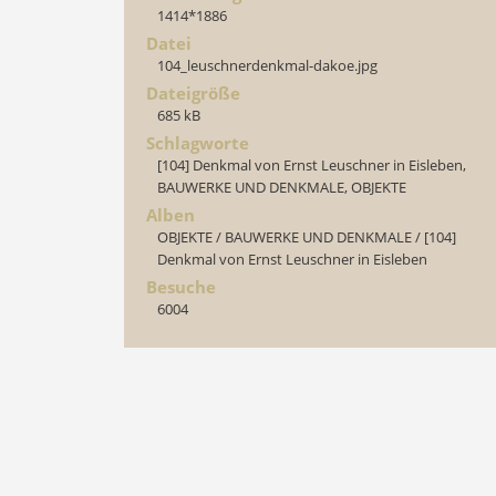
1414*1886
Datei
104_leuschnerdenkmal-dakoe.jpg
Dateigröße
685 kB
Schlagworte
[104] Denkmal von Ernst Leuschner in Eisleben
,
BAUWERKE UND DENKMALE
,
OBJEKTE
Alben
OBJEKTE
/
BAUWERKE UND DENKMALE
/
[104]
Denkmal von Ernst Leuschner in Eisleben
Besuche
6004