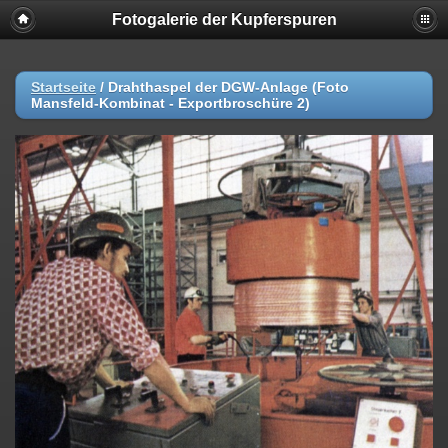
Fotogalerie der Kupferspuren
Startseite
/
Drahthaspel der DGW-Anlage (Foto
Mansfeld-Kombinat - Exportbroschüre 2)