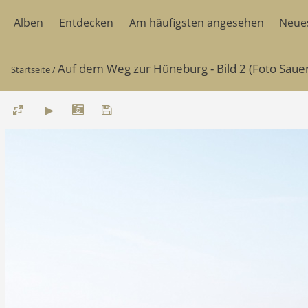
Alben
Entdecken
Am häufigsten angesehen
Neue
Auf dem Weg zur Hüneburg - Bild 2 (Foto Saue
Startseite
/