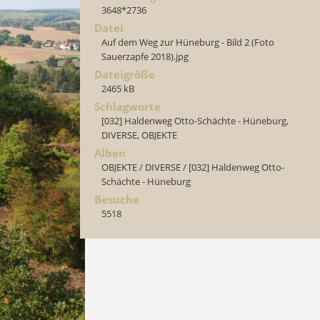
3648*2736
Datei
Auf dem Weg zur Hüneburg - Bild 2 (Foto
Sauerzapfe 2018).jpg
Dateigröße
2465 kB
Schlagworte
[032] Haldenweg Otto-Schächte - Hüneburg
,
DIVERSE
,
OBJEKTE
Alben
OBJEKTE
/
DIVERSE
/
[032] Haldenweg Otto-
Schächte - Hüneburg
Besuche
5518