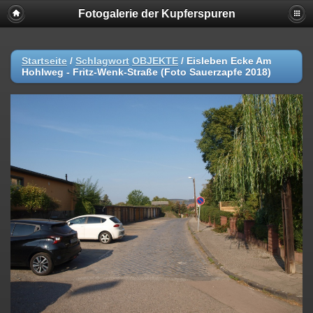
Fotogalerie der Kupferspuren
Startseite
/
Schlagwort
OBJEKTE
/
Eisleben Ecke Am
Hohlweg - Fritz-Wenk-Straße (Foto Sauerzapfe 2018)