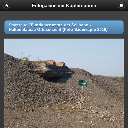
Fotogalerie der Kupferspuren
Startseite
/
Fundamentreste der Seilbahn -
Haltenplateau Ottoschacht (Foto Sauerzapfe 2018)