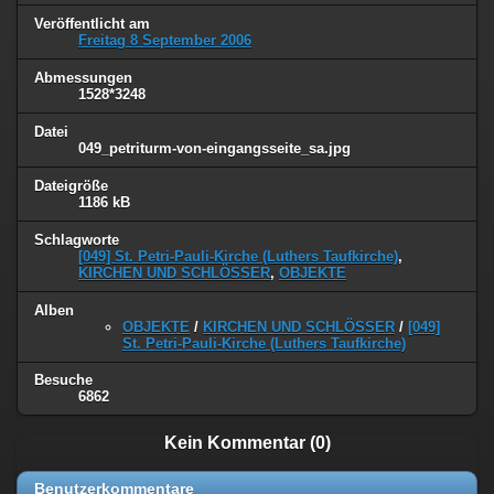
Veröffentlicht am
Freitag 8 September 2006
Abmessungen
1528*3248
Datei
049_petriturm-von-eingangsseite_sa.jpg
Dateigröße
1186 kB
Schlagworte
[049] St. Petri-Pauli-Kirche (Luthers Taufkirche)
,
KIRCHEN UND SCHLÖSSER
,
OBJEKTE
Alben
OBJEKTE
/
KIRCHEN UND SCHLÖSSER
/
[049]
St. Petri-Pauli-Kirche (Luthers Taufkirche)
Besuche
6862
Kein Kommentar (0)
Benutzerkommentare