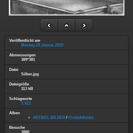
Veröffentlicht am
Montag 28 Januar 2019
Abmessungen
389*381
Datei
Silber.jpg
Dateigröße
113 kB
Schlagworte
T 021
Alben
ARTIKEL-BILDER
/
Produktbilder
Besuche
3880