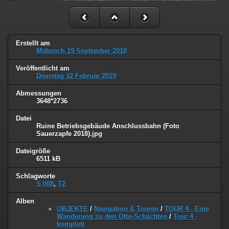
Erstellt am
Mittwoch 19 September 2018
Veröffentlicht am
Dienstag 12 Februar 2019
Abmessungen
3648*2736
Datei
Ruine Betriebsgebäude Anschlussbahn (Foto
Sauerzapfe 2018).jpg
Dateigröße
6511 kB
Schlagworte
S 008
,
T2
Alben
OBJEKTE
/
Navigation & Touren
/
TOUR 4 - Eine
Wanderung zu den Otto-Schächten
/
Tour 4 -
komplett