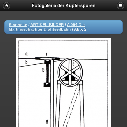
Fotogalerie der Kupferspuren
Startseite
/
ARTIKEL-BILDER
/
A 094 Die
Martinsschächter Drahtseilbahn
/
Abb. 2