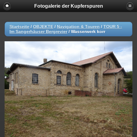
Fotogalerie der Kupferspuren
Startseite
/
OBJEKTE
/
Navigation & Touren
/
TOUR 5 -
Im Sangerhäuser Bergrevier
/
Wasserwerk korr