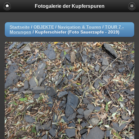
Fotogalerie der Kupferspuren
Startseite
/
OBJEKTE
/
Navigation & Touren
/
TOUR 7 -
Morungen
/
Kupferschiefer (Foto Sauerzapfe - 2019)