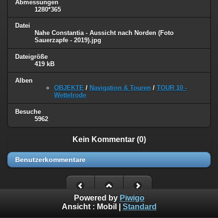
Abmessungen
1280*365
Datei
Nahe Constantia - Aussicht nach Norden (Foto
Sauerzapfe - 2019).jpg
Dateigröße
419 kB
Alben
OBJEKTE
/
Navigation & Touren
/
TOUR 10 -
Wettelrode
Besuche
5962
Kein Kommentar (0)
Benutzerkommentare
Powered by
Piwigo
Ansicht :
Mobil
|
Standard