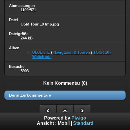
Abmessungen
1109*571
Datei
OSM Tour 10 tmp.jpg
Dateigröße
244 kB
Alben
OBJEKTE
/
Navigation & Touren
/
TOUR 10 -
Wettelrode
Besuche
5903
Kein Kommentar (0)
Benutzerkommentare
Powered by
Piwigo
Ansicht :
Mobil
|
Standard