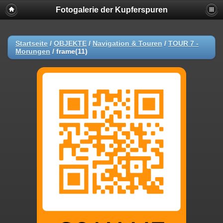
Fotogalerie der Kupferspuren
Startseite
/
OBJEKTE
/
Navigation & Touren
/
TOUR 7 -
Morungen
/
frame(11)