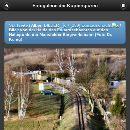
Fotogalerie der Kupferspuren
Startseite
/ Alben
BILDER
+
[130] Eduardschacht
/
Blick von der Halde des Eduardschachtes auf den
Haltepunkt der Mansfelder Bergwerksbahn (Foto Dr.
König)