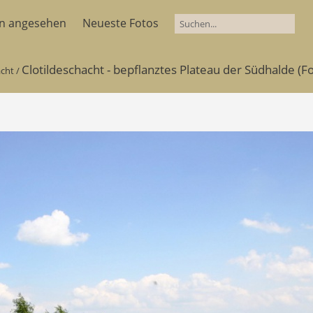
en angesehen
Neueste Fotos
Clotildeschacht - bepflanztes Plateau der Südhalde (Fo
acht
/