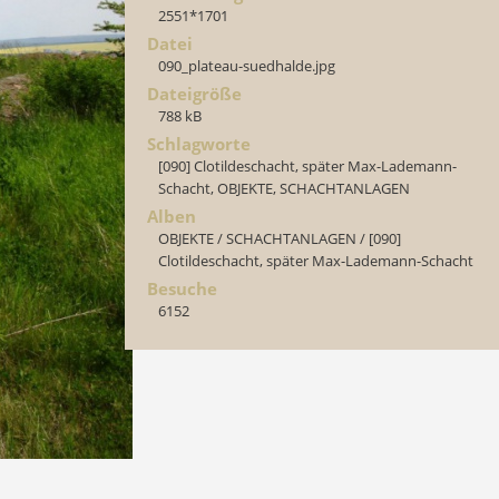
2551*1701
Datei
090_plateau-suedhalde.jpg
Dateigröße
788 kB
Schlagworte
[090] Clotildeschacht, später Max-Lademann-
Schacht
,
OBJEKTE
,
SCHACHTANLAGEN
Alben
OBJEKTE
/
SCHACHTANLAGEN
/
[090]
Clotildeschacht, später Max-Lademann-Schacht
Besuche
6152