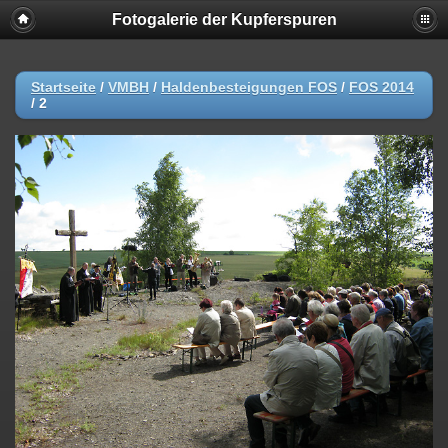
Fotogalerie der Kupferspuren
Startseite
/
VMBH
/
Haldenbesteigungen FOS
/
FOS 2014
/
2