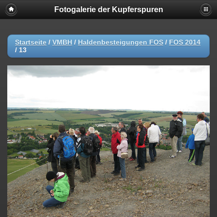
Fotogalerie der Kupferspuren
Startseite
/
VMBH
/
Haldenbesteigungen FOS
/
FOS 2014
/
13