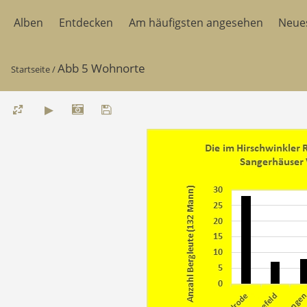
Alben
Entdecken
Am häufigsten angesehen
Neue
Abb 5 Wohnorte
Startseite
/