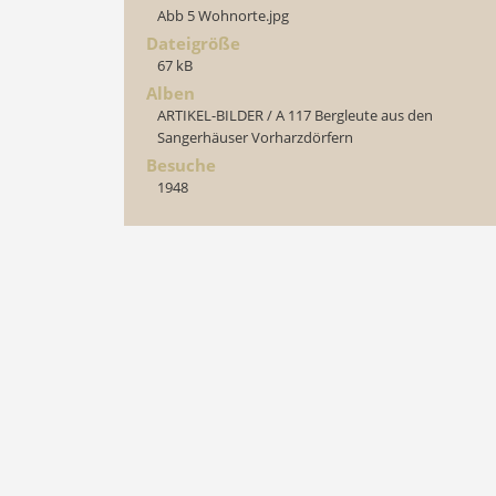
Abb 5 Wohnorte.jpg
Dateigröße
67 kB
Alben
ARTIKEL-BILDER
/
A 117 Bergleute aus den
Sangerhäuser Vorharzdörfern
Besuche
1948