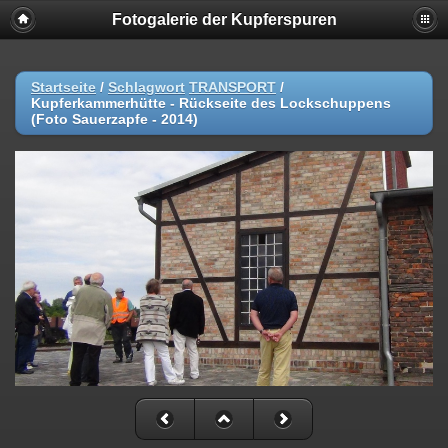
Fotogalerie der Kupferspuren
Startseite
/
Schlagwort
TRANSPORT
/
Kupferkammerhütte - Rückseite des Lockschuppens
(Foto Sauerzapfe - 2014)