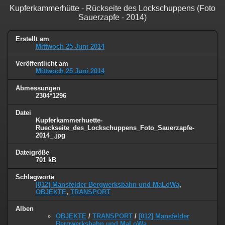
Kupferkammerhütte - Rückseite des Lockschuppens (Foto
Sauerzapfe - 2014)
Erstellt am
Mittwoch 25 Juni 2014
Veröffentlicht am
Mittwoch 25 Juni 2014
Abmessungen
2304*1296
Datei
Kupferkammerhuette-
Rueckseite_des_Lockschuppens_Foto_Sauerzapfe-
2014_.jpg
Dateigröße
701 kB
Schlagworte
[012] Mansfelder Bergwerksbahn und MaLoWa
,
OBJEKTE
,
TRANSPORT
Alben
OBJEKTE
/
TRANSPORT
/
[012] Mansfelder
Bergwerksbahn und MaLoWa