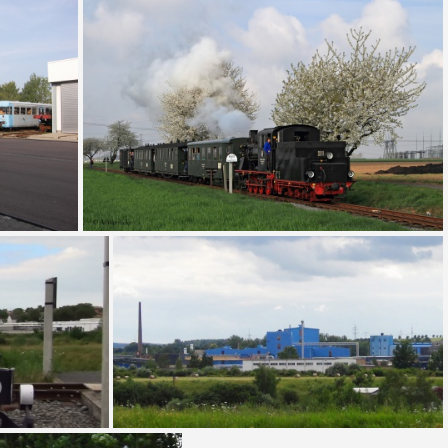
Anschlussgleis der Otto-Schächte und der Krughütte (Ungültig!) - Herkunft/Rechte: Mansfeld-Museum im Humboldt-Schloss (CC BY-NC-SA)
zapfe 2005)
Personenzug der MBB (Foto Andreas Wernicke)