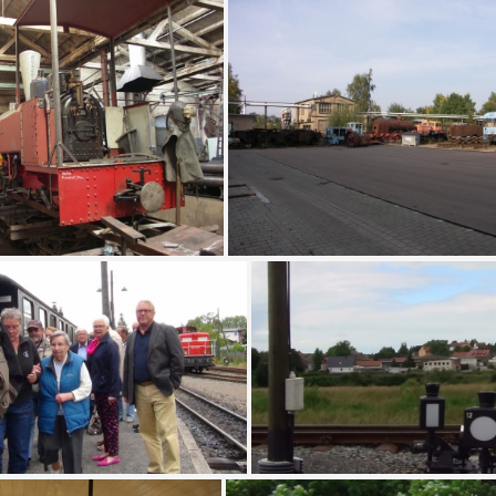
Thalübergang für die Anschlussbahn der Otto-Schächte - Herkunft/Rechte: Mansfeld-Museum im Humboldt-Schloss (CC BY-NC-SA)
Rekonstruktion einer Lok - MaLoWa (Foto Sauerzapfe 2005)
Gelände der MaLoWa (Foto Sauer