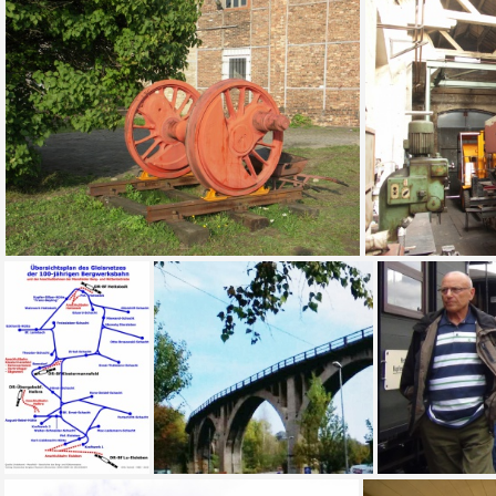
Brücke über die ”Böse Sieben” und die Chaussee nach Sangerhausen - Herkunft/Rechte: Mansfeld-Museum im Humboldt-Schloss (CC BY-NC-SA)
Auf dem Gelände der MaLoWa (Foto Sauerzapfe 2005)