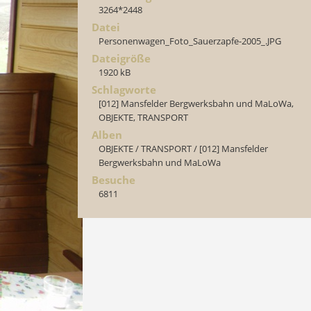
3264*2448
Datei
Personenwagen_Foto_Sauerzapfe-2005_.JPG
Dateigröße
1920 kB
Schlagworte
[012] Mansfelder Bergwerksbahn und MaLoWa
,
OBJEKTE
,
TRANSPORT
Alben
OBJEKTE
/
TRANSPORT
/
[012] Mansfelder
Bergwerksbahn und MaLoWa
Besuche
6811