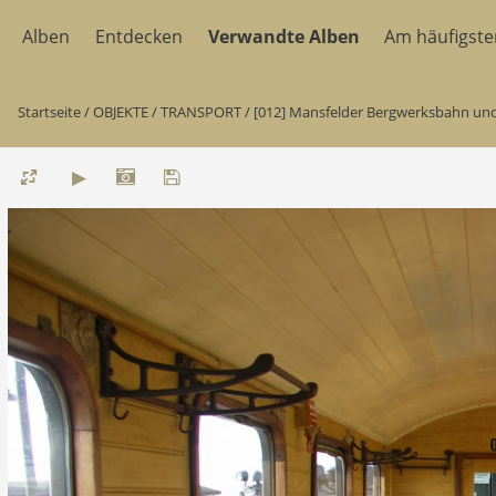
Alben
Entdecken
Verwandte Alben
Am häufigst
Startseite
/
OBJEKTE
/
TRANSPORT
/
[012] Mansfelder Bergwerksbahn u