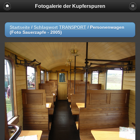
Fotogalerie der Kupferspuren
Startseite
/
Schlagwort
TRANSPORT
/
Personenwagen
(Foto Sauerzapfe - 2005)