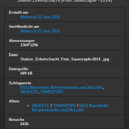
Station Zirkelschacht (Foto Sauerzapfe - 2014)
Erstellt am
Mittwoch 25 Juni 2014
Veröffentlicht am
Mittwoch 25 Juni 2014
Abmessungen
2304*1296
Datei
Station_Zirkelschacht_Foto_Sauerzapfe-2014_.jpg
Dateigröße
689 kB
Schlagworte
[012] Mansfelder Bergwerksbahn und MaLoWa
,
OBJEKTE
,
TRANSPORT
Alben
OBJEKTE
/
TRANSPORT
/
[012] Mansfelder
Bergwerksbahn und MaLoWa
Besuche
6436