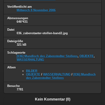
Veröffentlicht am
Mittwoch 8 November 2006
Abmessungen
646*431
Datei
036_zabenstaeter-stollen-band2.jpg
Dateigröße
321 kB
Schlagworte
[036] Mundloch des Zabenstedter Stollens
,
OBJEKTE
,
WASSERHALTUNG
Alben
BILDER
OBJEKTE
/
WASSERHALTUNG
/
[036] Mundloch
des Zabenstedter Stollens
Besuche
7781
Kein Kommentar (0)