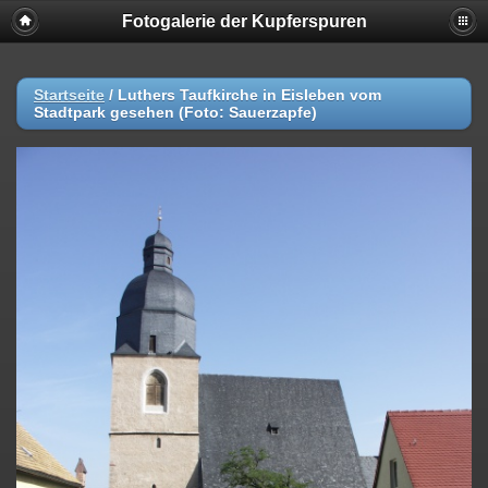
Fotogalerie der Kupferspuren
Startseite
/
Luthers Taufkirche in Eisleben vom
Stadtpark gesehen (Foto: Sauerzapfe)