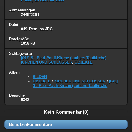
Freitag 20 Oktober 2006
Abmessungen
2448*3264
Datei
049_Petri_sa.JPG
Dateigröße
1858 kB
Schlagworte
[049] St. Petri-Pauli-Kirche (Luthers Taufkirche)
,
KIRCHEN UND SCHLÖSSER
,
OBJEKTE
Alben
BILDER
OBJEKTE
/
KIRCHEN UND SCHLÖSSER
/
[049]
St. Petri-Pauli-Kirche (Luthers Taufkirche)
Besuche
9342
Kein Kommentar (0)
Benutzerkommentare