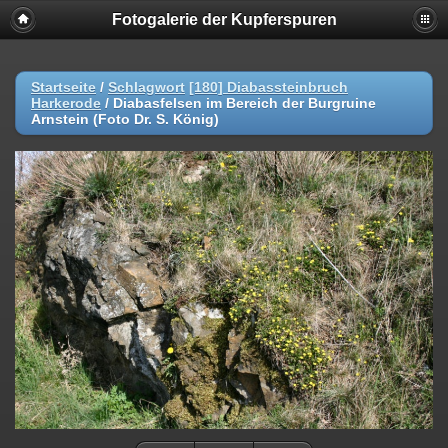
Fotogalerie der Kupferspuren
Startseite
/
Schlagwort
[180] Diabassteinbruch
Harkerode
/
Diabasfelsen im Bereich der Burgruine
Arnstein (Foto Dr. S. König)