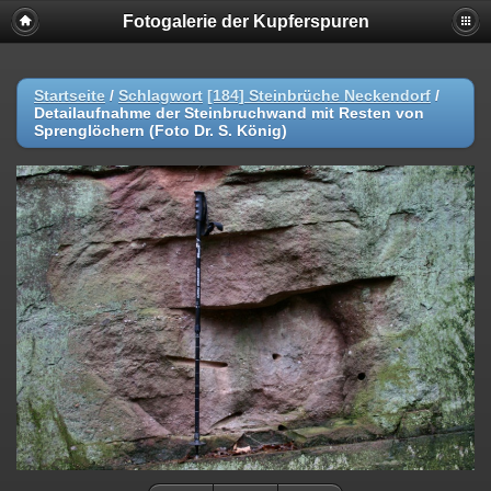
Fotogalerie der Kupferspuren
Startseite
/
Schlagwort
[184] Steinbrüche Neckendorf
/
Detailaufnahme der Steinbruchwand mit Resten von
Sprenglöchern (Foto Dr. S. König)