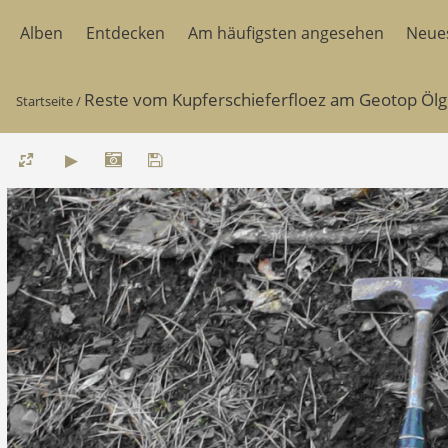
Alben
Entdecken
Am häufigsten angesehen
Neue
Reste vom Kupferschieferfloez am Geotop Ölgr
Startseite
/