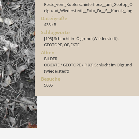
Reste_vom_Kupferschieferfloez__am_Geotop_O
elgrund_Wiederstedt__Foto_Dr__S__Koenig_.jpg
Dateigröße
438 kB
Schlagworte
[193] Schlucht im Ölgrund (Wiederstedt)
,
GEOTOPE
,
OBJEKTE
Alben
BILDER
OBJEKTE
/
GEOTOPE
/
[193] Schlucht im Ölgrund
(Wiederstedt)
Besuche
5605