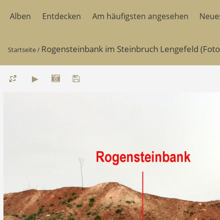
Alben
Entdecken
Am häufigsten angesehen
Neue
Rogensteinbank im Steinbruch Lengefeld (Foto 
Startseite
/