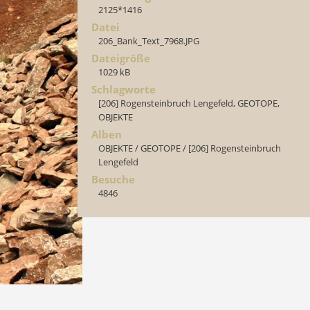
2125*1416
Datei
206_Bank_Text_7968.JPG
Dateigröße
1029 kB
Schlagworte
[206] Rogensteinbruch Lengefeld
,
GEOTOPE
,
OBJEKTE
Alben
OBJEKTE
/
GEOTOPE
/
[206] Rogensteinbruch
Lengefeld
Besuche
4846