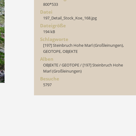
800*533
Datei
197_Detail_Stock_Koe_168.jpg
Dateigröße
194 kB
Schlagworte
[197] Steinbruch Hohe Marl (Großleinungen)
,
GEOTOPE
,
OBJEKTE
Alben
OBJEKTE
/
GEOTOPE
/
[197] Steinbruch Hohe
Marl (Großleinungen)
Besuche
5797