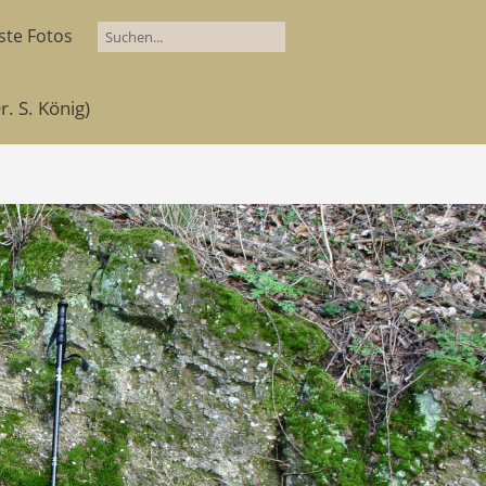
ste Fotos
. S. König)