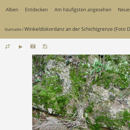
Alben
Entdecken
Am häufigsten angesehen
Neue
Winkeldiskordanz an der Schichtgrenze (Foto Dr
Startseite
/