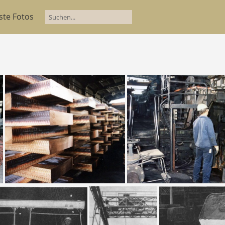
ste Fotos
pferhütte - Abguss von Wirebars
Kupferhütte - M2-Walzplatten
DGW Gieß