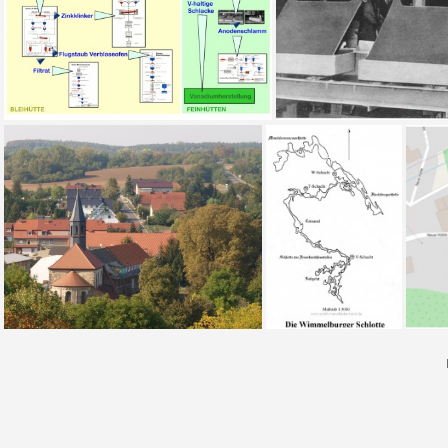
Hüttentechnologien
Ausheben der Anode
Klosterkirche Wimmelburg - Blick von der Ottoschächter Halde (Foto Sauerzapfe)
Die Wimmelburger Schlotte