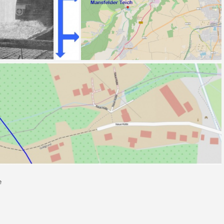
Gießen von Schlacken-Pflastersteinen
Pfeil abwärts und rechts kurz
Mansfelder Teich - Karte (OpenStreetMap)
e
Der Glückaufstollen (blau) im Goldgrund