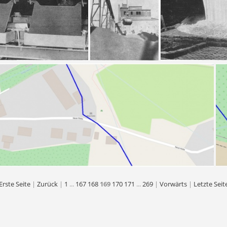
n aus den Gießformen
Schotteranlage
Erste Seite
|
Zurück
|
1
...
167
168
169
170
171
...
269
|
Vorwärts
|
Letzte Seit
Der Froschmühlenstollen (blau) im Bereich Neue Hütte