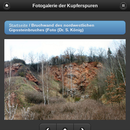
Fotogalerie der Kupferspuren
Startseite
/
Bruchwand des nordwestlichen
Gipssteinbruches (Foto (Dr. S. König)