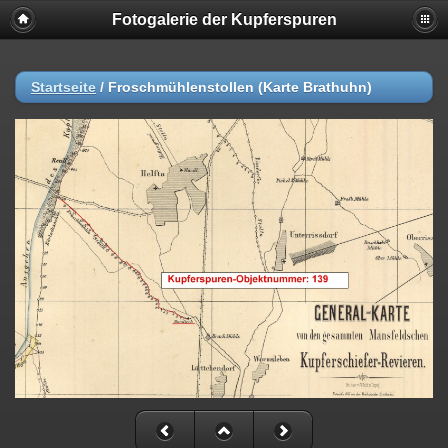
Fotogalerie der Kupferspuren
Startseite
/
Froschmühlenstollen (Karte Brathuhn)