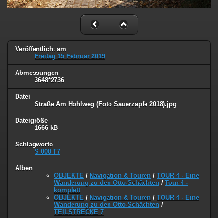
Veröffentlicht am
Freitag 15 Februar 2019
Abmessungen
3648*2736
Datei
Straße Am Hohlweg (Foto Sauerzapfe 2018).jpg
Dateigröße
1666 kB
Schlagworte
S 008 T7
Alben
OBJEKTE
/
Navigation & Touren
/
TOUR 4 - Eine
Wanderung zu den Otto-Schächten
/
Tour 4 -
komplett
OBJEKTE
/
Navigation & Touren
/
TOUR 4 - Eine
Wanderung zu den Otto-Schächten
/
TEILSTRECKE 7