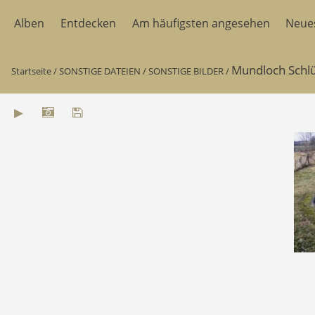
Alben
Entdecken
Am häufigsten angesehen
Neue
Mundloch Schlüs
Startseite
/
SONSTIGE DATEIEN
/
SONSTIGE BILDER
/