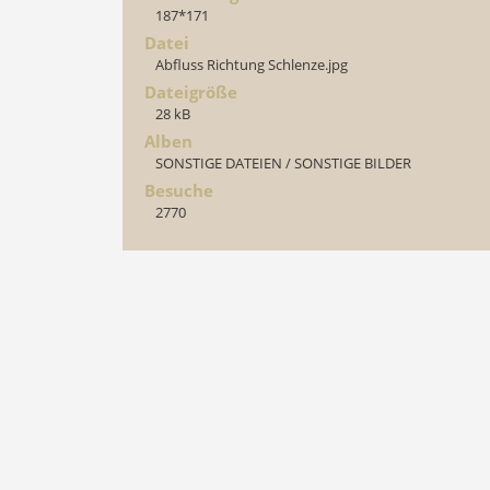
187*171
Datei
Abfluss Richtung Schlenze.jpg
Dateigröße
28 kB
Alben
SONSTIGE DATEIEN
/
SONSTIGE BILDER
Besuche
2770