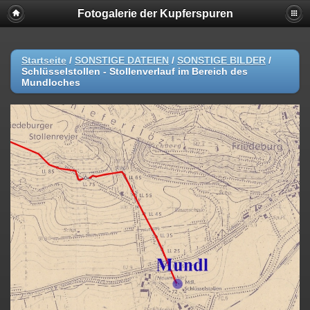
Fotogalerie der Kupferspuren
Startseite
/
SONSTIGE DATEIEN
/
SONSTIGE BILDER
/
Schlüsselstollen - Stollenverlauf im Bereich des
Mundloches