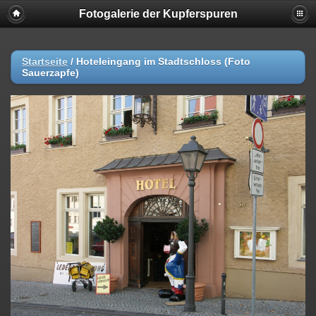
Fotogalerie der Kupferspuren
Startseite
/
Hoteleingang im Stadtschloss (Foto
Sauerzapfe)