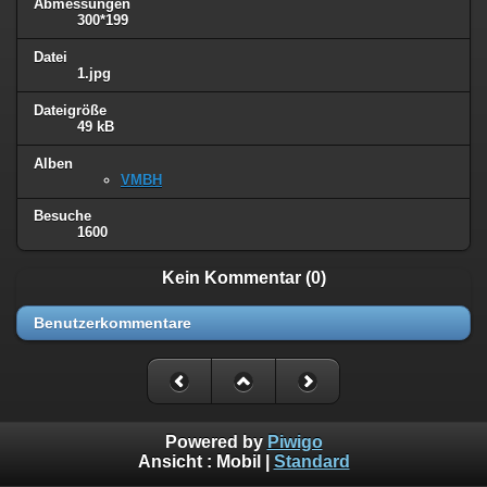
Abmessungen
300*199
Datei
1.jpg
Dateigröße
49 kB
Alben
VMBH
Besuche
1600
Kein Kommentar (0)
Benutzerkommentare
Powered by
Piwigo
Ansicht :
Mobil
|
Standard