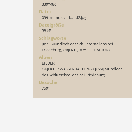
339*480
Datei
099_mundloch-band2.jpg
Dateigröße
38 kB
Schlagworte
[099] Mundloch des Schlüsselstollens bei
Friedeburg
,
OBJEKTE
,
WASSERHALTUNG
Alben
BILDER
OBJEKTE
/
WASSERHALTUNG
/
[099] Mundloch
des Schlüsselstollens bei Friedeburg
Besuche
7591