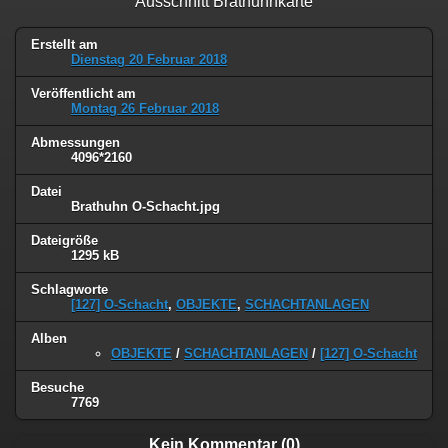
Ausschnitt Brathuhnkarte
Erstellt am
Dienstag 20 Februar 2018
Veröffentlicht am
Montag 26 Februar 2018
Abmessungen
4096*2160
Datei
Brathuhn O-Schacht.jpg
Dateigröße
1295 kB
Schlagworte
[127] O-Schacht
,
OBJEKTE
,
SCHACHTANLAGEN
Alben
OBJEKTE
/
SCHACHTANLAGEN
/
[127] O-Schacht
Besuche
7769
Kein Kommentar (0)