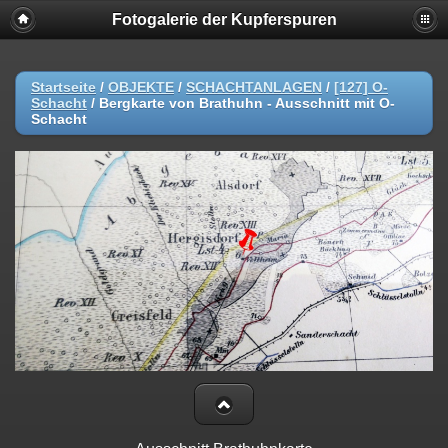
Fotogalerie der Kupferspuren
Startseite
/
OBJEKTE
/
SCHACHTANLAGEN
/
[127] O-
Schacht
/
Bergkarte von Brathuhn - Ausschnitt mit O-
Schacht